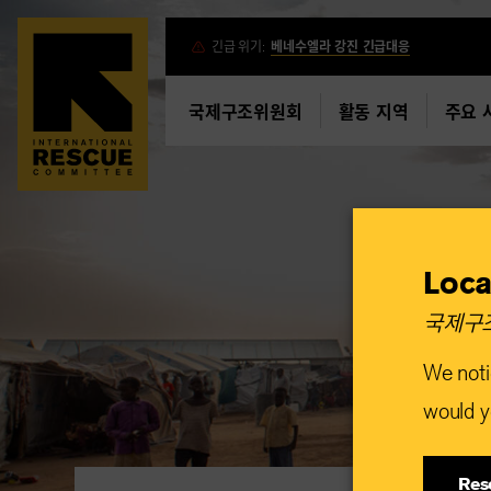
Skip
긴급 위기:
베네수엘라 강진 긴급대응
to
main
국제구조위원회
활동 지역
주요 
content
Loca
국제구조
We noti
would yo
Res