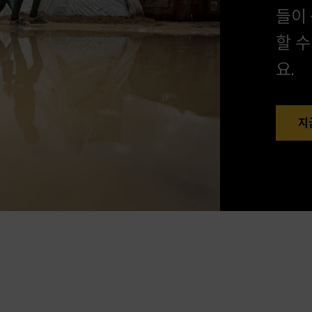
들이 
할 
요.
지