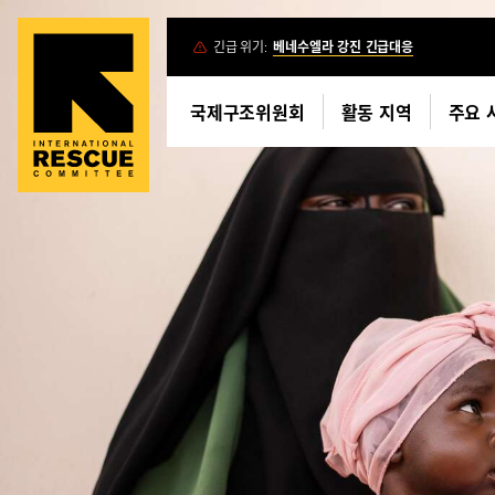
Skip
긴급 위기:
베네수엘라 강진 긴급대응
to
main
국제구조위원회
활동 지역
주요 
content