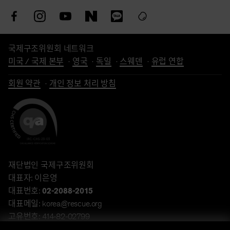
국제구조위원회 네트워크
미국 / 국제 본부
영국
독일
스웨덴
유럽 연합
회원 약관
개인 정보 처리 방침
재단법인 국제구조위원회
대표자: 이은영
대표번호:
02-2088-2015
대표메일: korea@rescue.org
고유번호: 414-82-02799
주소: 서울특별시 강남구 언주로 432, 13층 (역삼동, 타워432)