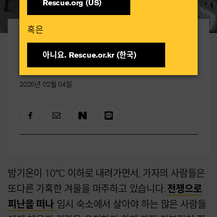
Rescue.org (US)
혹은​
가자 위기
가자의 혹독한 겨울
아니요. Rescue.or.kr (한국)​
2025년 02월 04일
밤기온이
10°C
이하로 내려가면서, 가자의 사람들은
또다른 가혹한 겨울을 마주하고 있습니다.
전쟁으로
피난
을 떠나
임시 숙소에서 살아야 하는 많은 사람들