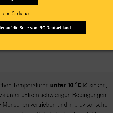
rden Sie lieber:
 Winter in Gaza
ter auf die Seite von IRC Deutschland
unter 10
°C
ichen Temperaturen
sinken,
aza unter extrem schwierigen Bedingungen.
e Menschen vertrieben und in provisorische