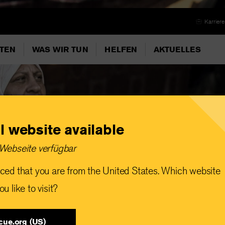
Karriere
ITEN
WAS WIR TUN
HELFEN
AKTUELLES
l website available
Webseite verfügbar
ced that you are from the United States. Which website
u like to visit?
cue.org (US)