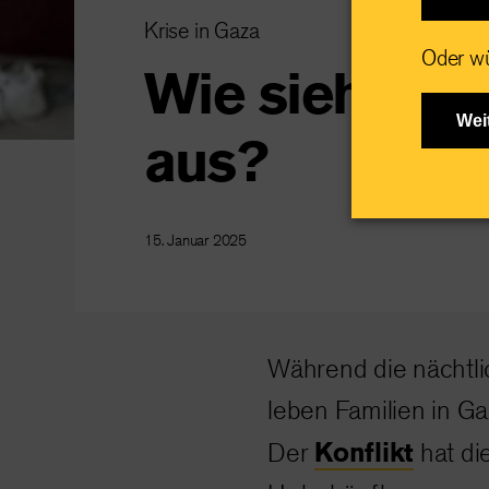
Krise in Gaza
Oder wü
Wie sieht der
Wei
aus?
15. Januar 2025
Während die nächtl
leben Familien in G
Konflikt
Der
hat di