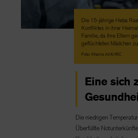
Die 15-jährige Heba Raaf
Konfliktes in ihrer Heim
Familie, da ihre Eltern g
geflüchteten Mädchen zus
Foto: Khamis Alrifi/IRC
Eine sich 
Gesundhei
Die niedrigen Temperatur
Überfüllte Notunterkünft