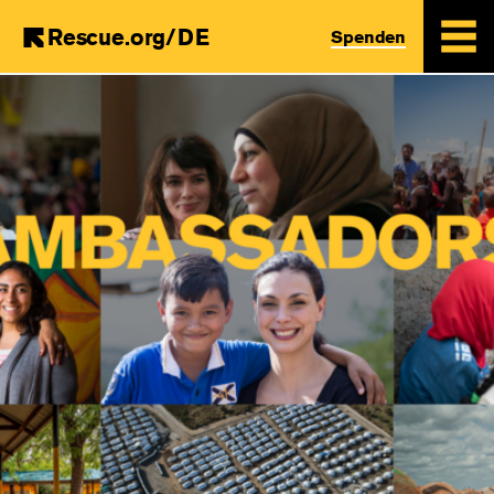
Rescue.org/DE
Spenden
Skip
to
main
content