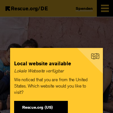
Rescue.org/DE
Spenden
Skip
to
main
content
Local website available
Lokale Webseite verfügbar
We noticed that you are from the United
States. Which website would you like to
visit?
Rescue.org (US)