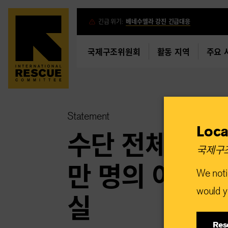
Skip
긴급 위기:
베네수엘라 강진 긴급대응
to
main
국제구조위원회
활동 지역
주요 
content
Statement
Loca
수단 전체 어린
국제구조
만 명의 어린이
We noti
would yo
실
Res