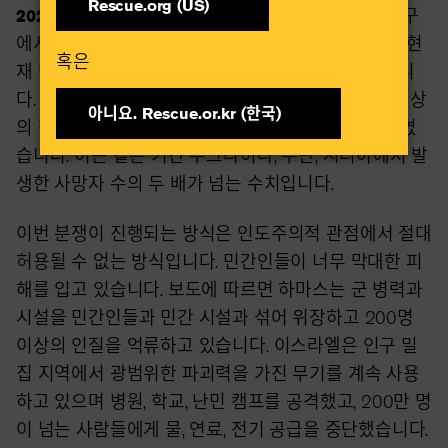
Rescue.org (US)
2023년 11월 21일 —
2023년 11월 20일 —가자 지구
에서는 어느 누구도 안전하지 않습니다. 가자 지구는 현
혹은​
재 민간인들에게 세계에서 가장 위험한 전쟁 지역입니
다. 보도에 따르면, 이 전쟁으로 6주 동안 11,000명 이상
아니요. Rescue.or.kr (한국)​
의 팔레스타인이 사망했습니다. 그중 40%가 어린이였
습니다. 이는 같은 기간 우크라이나, 수단, 시리아에서 발
생한 사망자 수의 두 배가 넘는 수치입니다.
이번 분쟁이 진행되는 방식은 인도주의적 관점에서 절대
허용될 수 없는 방식입니다. 민간인들이 너무 막대한 피
해를 입고 있습니다. 보도에 따르면 하마스는 군 병력과
시설을 민간인들과 민간 시설과 섞어 위장하고 200명
이상의 인질을 억류하고 있습니다. 이스라엘은 인구 밀
집 지역에서 광범위한 파괴력을 가진 무기를 계속 사용
하고 있으며 병원, 학교, 난민 캠프를 공격했고, 200만 명
이 넘는 사람들에게 물, 연료, 전기 공급을 중단했습니다.