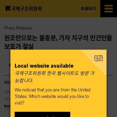
국제구조위원회
후원하기
Skip
Press Release
to
main
원조만으로는 불충분, 가자 지구의 민간인들
content
보호가 절실
Local website available
국제구조위원회 한국 웹사이트도 방문 가
능합니다.​
미디어 연락처
We noticed that you are from the United
국제구조위원회
States. Which website would you like to
02-2088-2015
visit?
korea@rescue.org