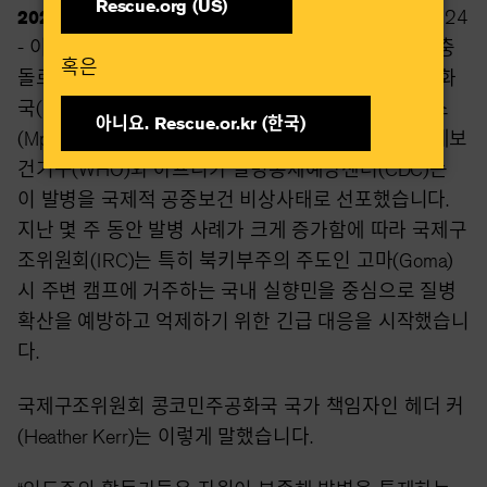
Rescue.org (US)
2024년 08월 27일 —
Kinshasa, DRC, August 19, 2024
-
이미 수년간 정부군과 다양한 무장 단체 간의 무력 충
혹은​
돌로 전례 없는 인도적 위기를 겪고 있는 콩고민주공화
국(DRC) 동부의 북키부(North Kivu) 주는 이제 엠폭스
아니요. Rescue.or.kr (한국)​
(Mpox)가 급속히 확산되는 상황에 놓여있습니다. 세계보
건기구(WHO)와 아프리카 질병통제예방센터(CDC)는
이 발병을 국제적 공중보건 비상사태로 선포했습니다.
지난 몇 주 동안 발병 사례가 크게 증가함에 따라 국제구
조위원회(IRC)는 특히 북키부주의 주도인 고마(Goma)
시 주변 캠프에 거주하는 국내 실향민을 중심으로 질병
확산을 예방하고 억제하기 위한 긴급 대응을 시작했습니
다.
국제구조위원회 콩코민주공화국 국가 책임자인 헤더 커
(Heather Kerr)는 이렇게 말했습니다.