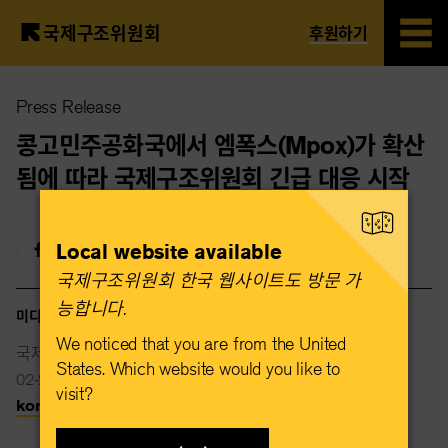
국제구조위원회
후원하기
Skip
Press Release
to
main
콩고민주공화국에서 엠폭스(Mpox)가 확산
content
됨에 따라 국제구조위원회 긴급 대응 시작
Local website available
국제구조위원회 한국 웹사이트도 방문 가
능합니다.​
미디어 연락처
We noticed that you are from the United
국제구조위원회
States. Which website would you like to
02-2088-2015
visit?
korea@rescue.org