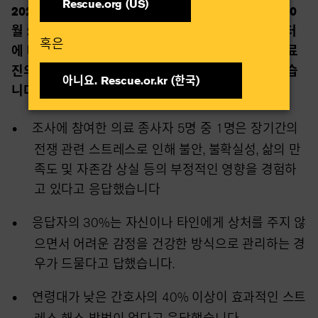
Rescue.org (US)
2024년 11월 14일 —
키예프, 우크라이나, 2024년 10
월 28일 - 국제구조위원회(IRC)가 조사한 최신 데이터
혹은​
에 따르면, 러시아의 전면적인 침공이 우크라이나 의료
진의 정신 건강에 심각한 영향을 미친 것으로 나타났습
아니요. Rescue.or.kr (한국)​
니다.
조사에 참여한 의료 종사자 5명 중 1명은 장기간의
전쟁 관련 스트레스로 인해 불안, 불확실성, 삶의 만
족도 및 자존감 상실 등의 부정적인 영향을 경험하
고 있다고 응답했습니다
응답자의 30%는 자신이나 타인에게 상처를 주지 않
으면서 어려운 감정을 건강한 방식으로 관리하는 경
우가 드물다고 답했습니다.
연령대가 낮은 간호사의
40%
이상이 효과적인 스트
레스 해소 방법이 없다고 응답했습니다
.