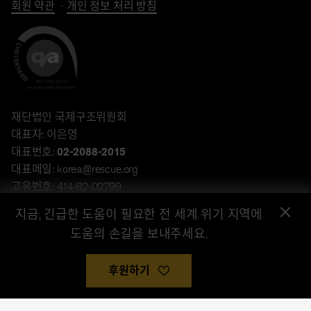
회원 약관
개인 정보 처리 방침
재단법인 국제구조위원회
대표자: 이은영
대표번호:
02-2088-2015
대표메일: korea@rescue.org
고유번호: 414-82-02799
×
주소: 서울특별시 강남구 언주로 432, 13층 (역삼동, 타워432)
지금, 긴급한 도움이 필요한 전 세계 위기 지역에
계좌후원: 하나은행 340-910045-81904(재단법인 국제구조위원
도움의 손길을 보내주세요.
회)
© 저작권 : 국제구조위원회 / International Rescue Committee,
후원하기
2026