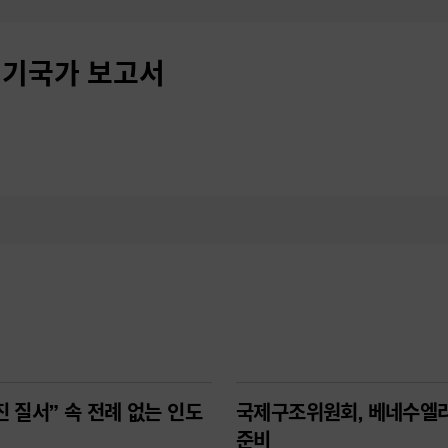
 위기국가 보고서
진 질서” 속 전례 없는 인도
국제구조위원회, 베네수엘라
준비