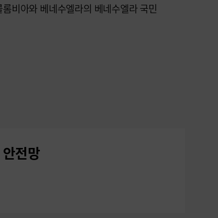
 콜롬비아와 베네수엘라의 베네수엘라 국민
진 안전망