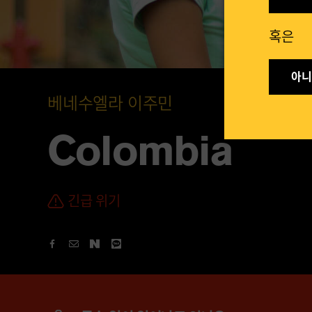
혹은​
아니요
베네수엘라 이주민
Colombia
긴급 위기