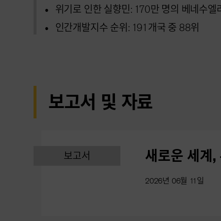
위기로 인한 실향민: 170만 명의 베네수엘
인간개발지수 순위: 191개국 중 88위
보고서 및 자료
새로운 세계,
보고서
2026년 06월 11일