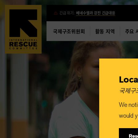
Skip
긴급 위기:
베네수엘라 강진 긴급대응
to
main
국제구조위원회
활동 지역
주요 
content
Loca
국제구조
We noti
would yo
Res