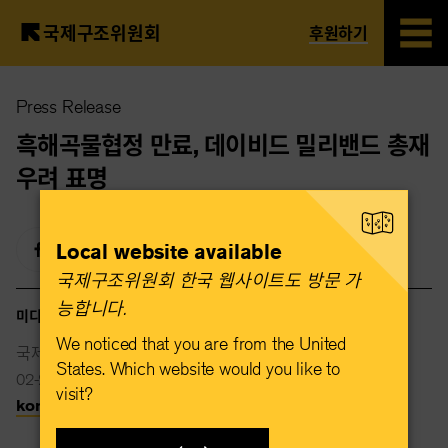
국제구조위원회
후원하기
Skip
Press Release
to
main
흑해곡물협정 만료, 데이비드 밀리밴드 총재
content
우려 표명
Local website available
국제구조위원회 한국 웹사이트도 방문 가
능합니다.​
미디어 연락처
We noticed that you are from the United
국제구조위원회
States. Which website would you like to
02-2088-2015
visit?
korea@rescue.org