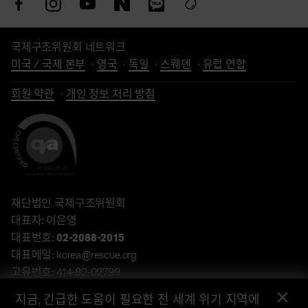
국제구조위원회 네트워크
미국 / 국제 본부
영국
독일
스웨덴
유럽 연합
회원 약관
개인 정보 처리 방침
재단법인 국제구조위원회
대표자: 이은영
대표번호:
02-2088-2015
대표메일: korea@rescue.org
고유번호: 414-82-02799
×
주소: 서울특별시 강남구 언주로 432, 13층 (역삼동, 타워432)
지금, 긴급한 도움이 필요한 전 세계 위기 지역에
계좌후원: 하나은행 340-910045-81904(재단법인 국제구조위원