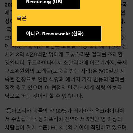
Rescue.org (US)
2023년 07월 18일 —
뉴욕, 뉴욕, 2023년 7월 17일 -국
제구조위원회의 데이비드 밀리밴드 총재는 흑해곡물협
혹은​
정이 17일부로 만료됨에 따라 다음과 같이 말했습니다.
"국제구조위원회(IRC)는 러시아가 흑해 곡물 이니셔티
아니요. Rescue.or.kr (한국)​
브에서 탈퇴함에 따라 이 지역 곡물 수출의 미래가 위험
에 처했는데, 이번 결정은 오늘날 식량 불안에 직면한 전
세계 3억 4천9백만 명에게 고통스러운 결과를 초래할
것입니다. 우크라이나에서 소말리아에 이르기까지, 국제
구조위원회의 고객들(도움을 받는 사람)은 500일간 지
속된 전쟁으로 인한 식량과 에너지 가격 변동의 결과를
직접 겪고 있으며, 이 협정의 만료는 세계 식량 안보를
담보로 하는 것이라 할 수 있습니다.
"동아프리카 곡물의 약 80%가 러시아와 우크라이나에
서 수입됩니다. 동아프리카 전역에서 5천만 명 이상의
사람들이 위기 수준(IPC 3+)의 기아에 직면하고 있으며,