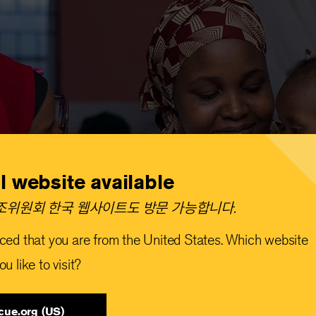
l website available
위원회 한국 웹사이트도 방문 가능합니다.​
ced that you are from the United States. Which website
u like to visit?
cue.org (US)