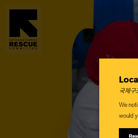
Skip
to
main
content
Loca
국제구조
We noti
would yo
Res