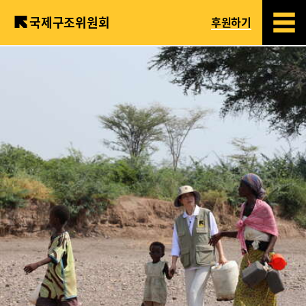
국제구조위원회
후원하기
Skip
to
main
content