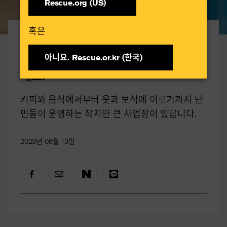
Rescue.org (US)
혹은​
세계 난민의 날 World Refugee Day
9명의 성공적인 난민 사업가를 만나보
아니요. Rescue.or.kr (한국)​
세요.
커피와 음식에서부터 옷과 보석에 이르기까지 난
민들이 운영하는 작지만 큰 사업장이 있답니다.
2023년 06월 13일