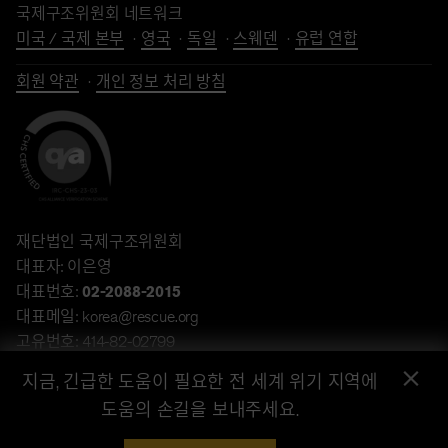
국제구조위원회 네트워크
미국 / 국제 본부
영국
독일
스웨덴
유럽 연합
회원 약관
개인 정보 처리 방침
재단법인 국제구조위원회
대표자: 이은영
대표번호:
02-2088-2015
대표메일: korea@rescue.org
고유번호: 414-82-02799
×
주소: 서울특별시 강남구 언주로 432, 13층 (역삼동, 타워432)
지금, 긴급한 도움이 필요한 전 세계 위기 지역에
계좌후원: 하나은행 340-910045-81904(재단법인 국제구조위원
도움의 손길을 보내주세요.
회)