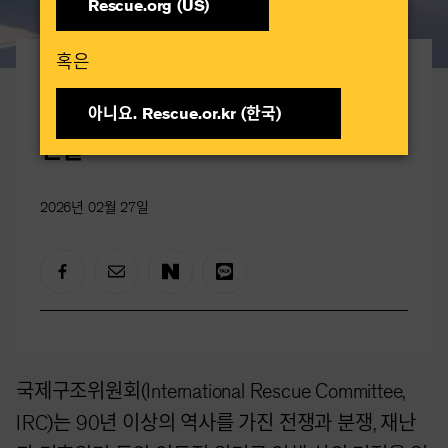
Rescue.org (US)
혹은​
우크라이나 전쟁 4주기
우크라이나 최전선의 겨울, 그 참혹한
아니요. Rescue.or.kr (한국)​
현실
2026년 02월 27일
국제구조위원회(International Rescue Committee,
IRC)는 90년 이상의 역사를 가진 전쟁과 분쟁, 재난