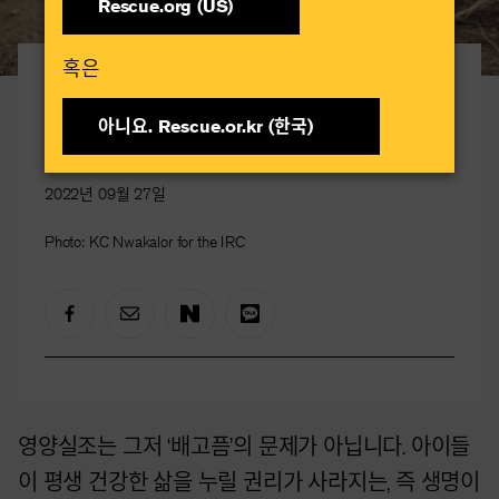
Rescue.org (US)
혹은​
영양실조, 우리의 해결책
영양실조 종식을 향하여
아니요. Rescue.or.kr (한국)​
2022년 09월 27일
Photo: KC Nwakalor for the IRC
영양실조는 그저 ‘배고픔’의 문제가 아닙니다. 아이들
이 평생 건강한 삶을 누릴 권리가 사라지는, 즉 생명이