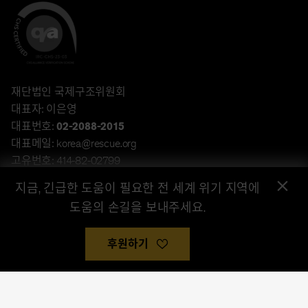
재단법인 국제구조위원회
대표자: 이은영
대표번호:
02-2088-2015
대표메일: korea@rescue.org
고유번호: 414-82-02799
×
주소: 서울특별시 강남구 언주로 432, 13층 (역삼동, 타워432)
지금, 긴급한 도움이 필요한 전 세계 위기 지역에
계좌후원: 하나은행 340-910045-81904(재단법인 국제구조위원
도움의 손길을 보내주세요.
회)
© 저작권 : 국제구조위원회 / International Rescue Committee,
후원하기
2026