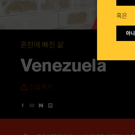
혹은​
아니요
혼란에 빠진 삶
Venezuela
긴급 위기