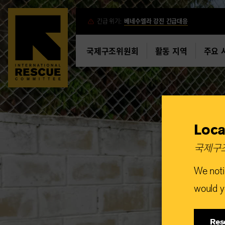
Skip
긴급 위기:
베네수엘라 강진 긴급대응
to
main
국제구조위원회
활동 지역
주요 
content
Loca
국제구조
We noti
would yo
Res