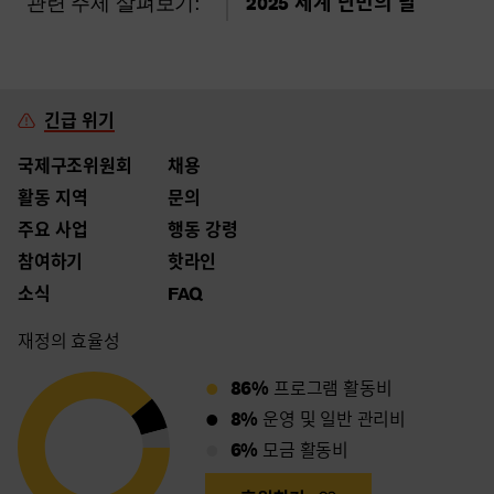
관련 주제 살펴보기:
2025 세계 난민의 날
긴급 위기
국제구조위원회
채용
활동 지역
문의
주요 사업
행동 강령
참여하기
핫라인
소식
FAQ
재정의 효율성
86%
프로그램 활동비
8%
운영 및 일반 관리비
6%
모금 활동비