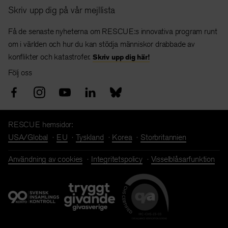
Skriv upp dig på vår mejllista
Få de senaste nyheterna om RESCUE:s innovativa program runt
om i världen och hur du kan stödja människor drabbade av
konflikter och katastrofer.
Skriv upp dig här!
Följ oss
RESCUE hemsidor:
USA/Global
EU
Tyskland
Korea
Storbritannien
Användning av cookies
Integritetspolicy
Visselblåsarfunktion