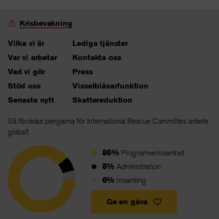
Krisbevakning
Vilka vi är
Lediga tjänster
Var vi arbetar
Kontakta oss
Vad vi gör
Press
Stöd oss
Visselblåsarfunktion
Senaste nytt
Skattereduktion
Så fördelas pengarna för International Rescue Committes arbete
globalt
86%
Programverksamhet
8%
Administration
6%
Insamling
Ge en gåva