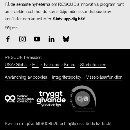
Få de senaste nyheterna om RESCUE:s innovativa program runt
om i världen och hur du kan stödja människor drabbade av
konflikter och katastrofer.
Skriv upp dig här!
Följ oss
RESCUE hemsidor:
USA/Global
EU
Tyskland
Korea
Storbritannien
Användning av cookies
Integritetspolicy
Visselblåsarfunktion
Swisha din gåva till 9008525 och hjälp oss rädda liv. Tack!