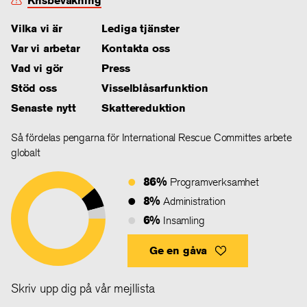
Krisbevakning
Vilka vi är
Lediga tjänster
Var vi arbetar
Kontakta oss
Vad vi gör
Press
Stöd oss
Visselblåsarfunktion
Senaste nytt
Skattereduktion
Så fördelas pengarna för International Rescue Committes arbete
globalt
86%
Programverksamhet
8%
Administration
6%
Insamling
Ge en gåva
Skriv upp dig på vår mejllista