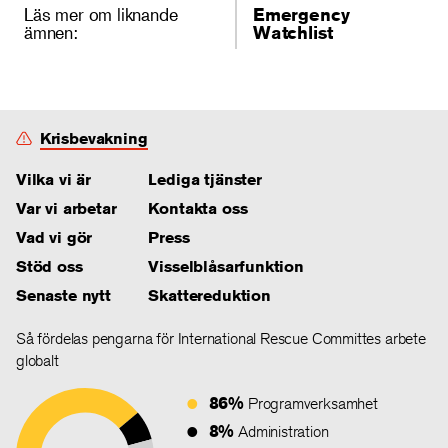
Läs mer om liknande
Emergency
ämnen:
Watchlist
Krisbevakning
Vilka vi är
Lediga tjänster
Var vi arbetar
Kontakta oss
Vad vi gör
Press
Stöd oss
Visselblåsarfunktion
Senaste nytt
Skattereduktion
Så fördelas pengarna för International Rescue Committes arbete
globalt
86%
Programverksamhet
8%
Administration