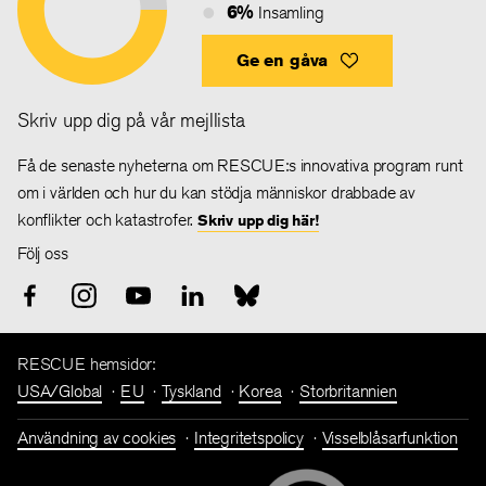
6%
Insamling
Ge en gåva
Skriv upp dig på vår mejllista
Få de senaste nyheterna om RESCUE:s innovativa program runt
om i världen och hur du kan stödja människor drabbade av
konflikter och katastrofer.
Skriv upp dig här!
Följ oss
RESCUE hemsidor:
USA/Global
EU
Tyskland
Korea
Storbritannien
Användning av cookies
Integritetspolicy
Visselblåsarfunktion