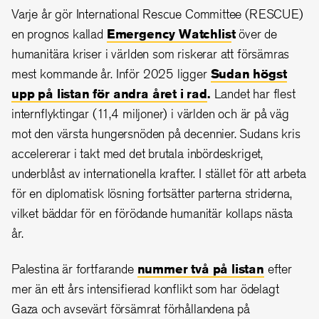
Varje år gör International Rescue Committee (RESCUE)
en prognos kallad
Emergency Watchlis
t
över de
humanitära kriser i världen som riskerar att försämras
mest kommande år. Inför 2025 ligger
Sudan högst
upp på listan för andra året i rad
.
Landet har flest
internflyktingar (11,4 miljoner) i världen och är på väg
mot den värsta hungersnöden på decennier. Sudans kris
accelererar i takt med det brutala inbördeskriget,
underblåst av internationella krafter. I stället för att arbeta
för en diplomatisk lösning fortsätter parterna striderna,
vilket bäddar för en förödande humanitär kollaps nästa
år.
Palestina är fortfarande
nummer två på listan
efter
mer än ett års intensifierad konflikt som har ödelagt
Gaza och avsevärt försämrat förhållandena
på