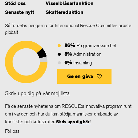
Stöd oss
Visselblåsarfunktion
Senaste nytt
Skattereduktion
Så fördelas pengarna för International Rescue Committes arbete
globalt
86%
Programverksamhet
8%
Administration
6%
Insamling
Ge en gåva
Skriv upp dig på vår mejllista
Få de senaste nyheterna om RESCUE:s innovativa program runt
om i världen och hur du kan stödja människor drabbade av
konflikter och katastrofer.
Skriv upp dig här!
Följ oss