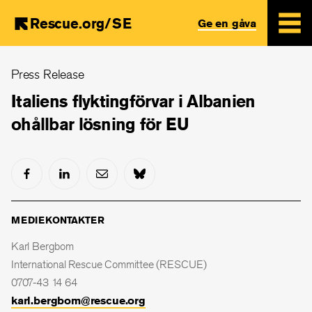
Rescue.org/SE
Ge en gåva
Skip
Press Release
to
main
Italiens flyktingförvar i Albanien
content
ohållbar lösning för EU
MEDIEKONTAKTER
Karl Bergbom
International Rescue Committee (RESCUE)
0707-43 14 64
karl.bergbom@rescue.org