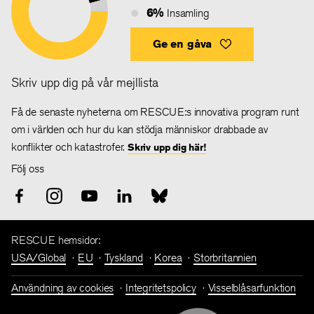
6%
Insamling
Ge en gåva
Skriv upp dig på vår mejllista
Få de senaste nyheterna om RESCUE:s innovativa program runt
om i världen och hur du kan stödja människor drabbade av
konflikter och katastrofer.
Skriv upp dig här!
Följ oss
RESCUE hemsidor:
USA/Global
EU
Tyskland
Korea
Storbritannien
Användning av cookies
Integritetspolicy
Visselblåsarfunktion