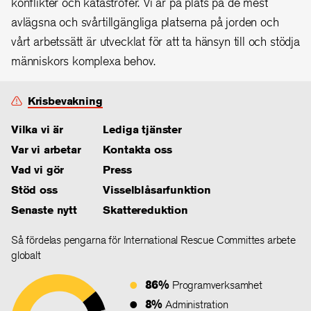
konflikter och katastrofer. Vi är på plats på de mest
avlägsna och svårtillgängliga platserna på jorden och
vårt arbetssätt är utvecklat för att ta hänsyn till och stödja
människors komplexa behov.
Krisbevakning
Vilka vi är
Lediga tjänster
Var vi arbetar
Kontakta oss
Vad vi gör
Press
Stöd oss
Visselblåsarfunktion
Senaste nytt
Skattereduktion
Så fördelas pengarna för International Rescue Committes arbete
globalt
86%
Programverksamhet
8%
Administration