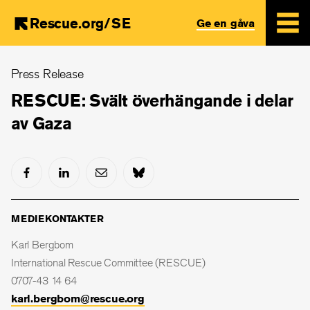
Rescue.org/SE
Ge en gåva
Skip
Press Release
to
main
RESCUE: Svält överhängande i delar
content
av Gaza
MEDIEKONTAKTER
Karl Bergbom
International Rescue Committee (RESCUE)
0707-43 14 64
karl.bergbom@rescue.org