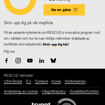
Ge en gåva
Skriv upp dig på vår mejllista
Få de senaste nyheterna om RESCUE:s innovativa program runt
om i världen och hur du kan stödja människor drabbade av
konflikter och katastrofer.
Skriv upp dig här!
Följ oss
RESCUE hemsidor:
USA/Global
EU
Tyskland
Korea
Storbritannien
Användning av cookies
Integritetspolicy
Visselblåsarfunktion