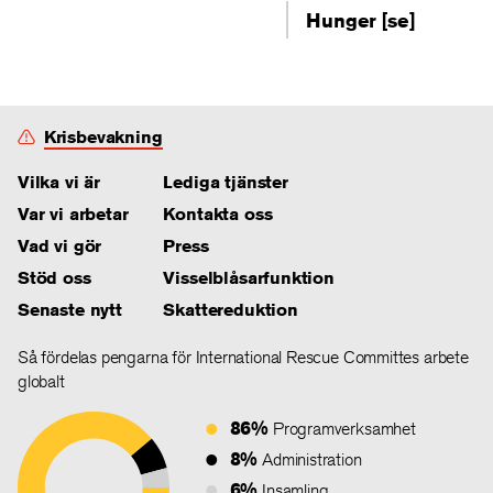
Hunger [se]
Krisbevakning
Vilka vi är
Lediga tjänster
Var vi arbetar
Kontakta oss
Vad vi gör
Press
Stöd oss
Visselblåsarfunktion
Senaste nytt
Skattereduktion
Så fördelas pengarna för International Rescue Committes arbete
globalt
86%
Programverksamhet
8%
Administration
6%
Insamling