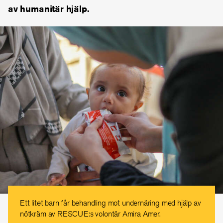
av humanitär hjälp.
Ett litet barn får behandling mot undernäring med hjälp av
nötkräm av RESCUE:s volontär Amira Amer.