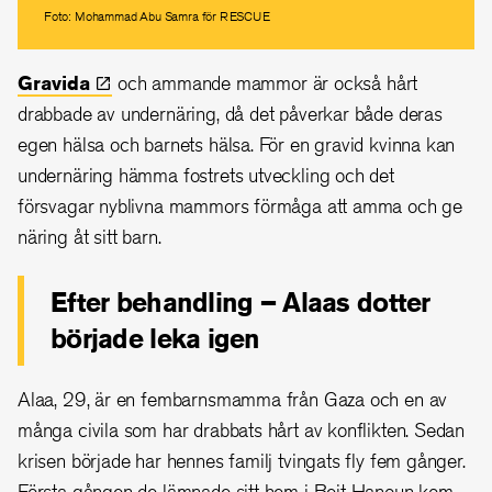
Foto: Mohammad Abu Samra för RESCUE
Gravida
och ammande mammor är också hårt
drabbade av undernäring, då det påverkar både deras
egen hälsa och barnets hälsa. För en gravid kvinna kan
undernäring hämma fostrets utveckling och det
försvagar nyblivna mammors förmåga att amma och ge
näring åt sitt barn.
Efter behandling
–
Alaas dotter
började leka igen
Alaa, 29, är en fembarnsmamma från Gaza och en av
många civila som har drabbats hårt av konflikten. Sedan
krisen började har hennes familj tvingats fly fem gånger.
Första gången de lämnade sitt hem i Beit Hanoun kom