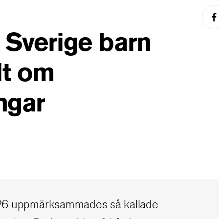
r Sverige barn
lt om
ngar
26 uppmärksammades så kallade