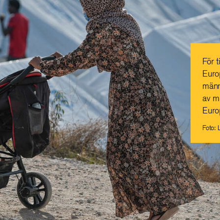
För t
Euro
männ
av må
Euro
Foto: