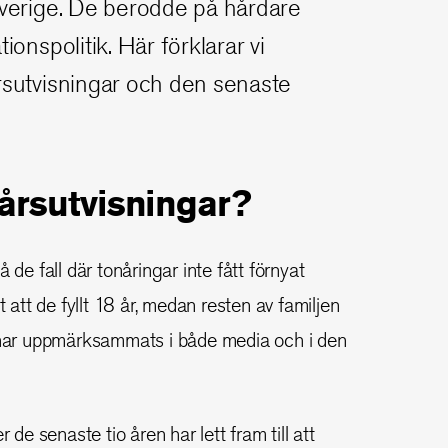
Sverige. De berodde på hårdare
ionspolitik. Här förklarar vi
rsutvisningar och den senaste
nårsutvisningar?
 de fall där tonåringar inte fått förnyat
t att de fyllt 18 år, medan resten av familjen
t har uppmärksammats i både media och i den
r de senaste tio åren har lett fram till att