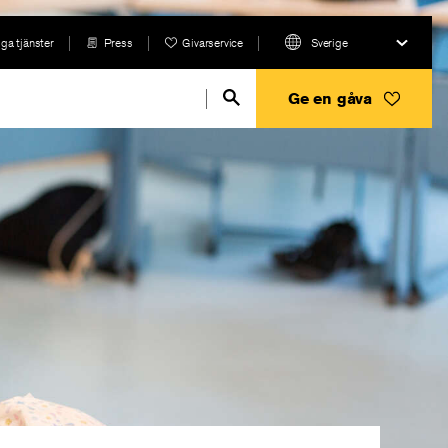
ga tjänster
Press
Givarservice
Sverige
Ge en gåva