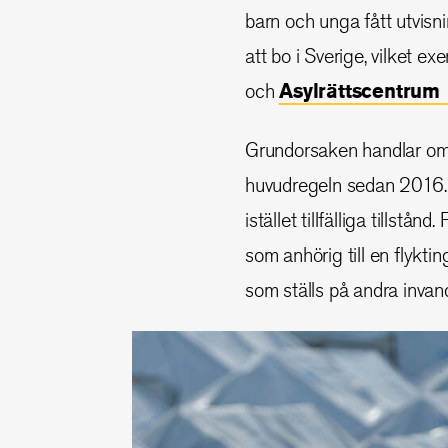
barn och unga fått utvisnin
att bo i Sverige,
vilket ex
och
Asylrättscentrum
Grundorsaken handlar om at
huvudregeln sedan 2016. 
istället tillfälliga tills
som anhörig till en flykti
som ställs på andra invan