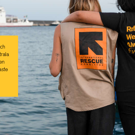
och
trala
ien
aste