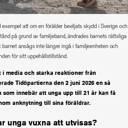
l exempel att om en förälder beviljats skydd i Sverige och
lstånd på grund av familjeband, ändrades barnets rättsliga
r: barnet ansågs inte längre ingå i familjeenheten och
den för sitt uppehållstillstånd.
i media och starka reaktioner från
rade Tidöpartierna den 2 juni 2026 en så
n som innebär att unga upp till 21 år kan få
nom anknytning till sina föräldrar.
rar unga vuxna att utvisas?