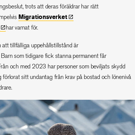
gsbeslut, trots att deras föräldrar har rätt
empelvis
Migrationsverket
har varnat för.
t tillfälliga uppehållstillstånd är
Barn som tidigare fick stanna permanent får
tånd. Från och med 2023 har personer som beviljats skydd
ng förlorat sitt undantag från krav på bostad och lönenivå
drare.