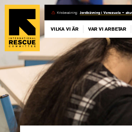
Skip
Krisbevakning:
Jordbävning i Venezuela – akut
to
main
VILKA VI ÄR
VAR VI ARBETAR
content