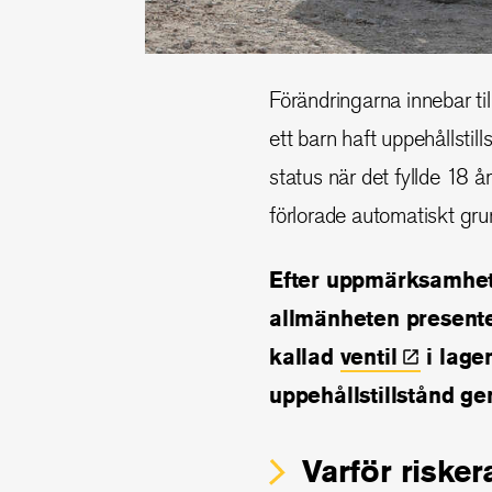
Förändringarna innebar til
ett barn haft uppehållstil
status när det fyllde 18 å
förlorade automatiskt grun
Efter uppmärksamhet 
allmänheten presente
kallad
ventil
i lage
uppehållstillstånd ge
Varför riske