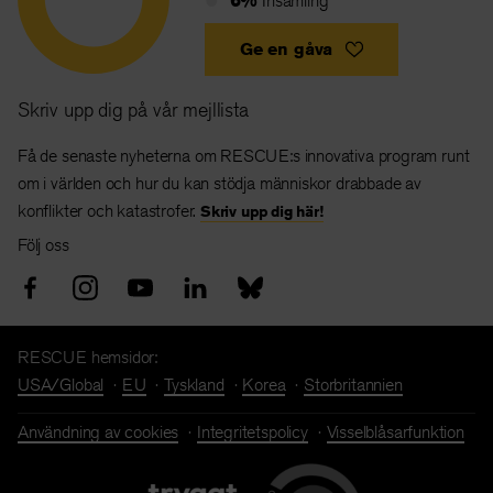
Insamling
Ge en gåva
Skriv upp dig på vår mejllista
Få de senaste nyheterna om RESCUE:s innovativa program runt
om i världen och hur du kan stödja människor drabbade av
konflikter och katastrofer.
Skriv upp dig här!
Följ oss
RESCUE hemsidor:
USA/Global
EU
Tyskland
Korea
Storbritannien
Användning av cookies
Integritetspolicy
Visselblåsarfunktion