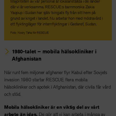
Majoriteten av vår personal är lokalanställda i de länder
där vi är verksamma. RESCUE:s barnmorska Zakia
Yaqoup i Sudan har själv tvingats fly från sitt hem på
grund av kriget i landet. Nu arbetar hon med mödravård i
ett flyktingläger för internflyktingar i Gedaref, Sudan.
Foto: Noory Taha för RESCUE
1980-talet – mobila hälsokliniker i
Afghanistan
När runt fem miljoner afghaner flyr Kabul efter Sovjets
invasion 1980 startar RESCUE flera mobila
hälsokliniker och apotek i Afghanistan, där civila får vård
och stöd.
Mobila hälsokliniker är en viktig del av vårt
arbete än idag.
De gör att vi kan arbeta i många av