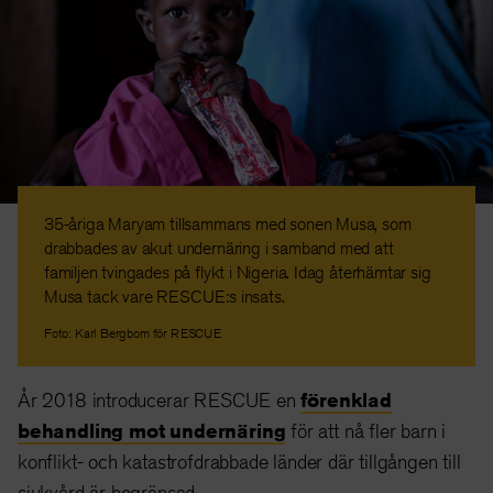
35-åriga Maryam tillsammans med sonen Musa, som
drabbades av akut undernäring i samband med att
familjen tvingades på flykt i Nigeria. Idag återhämtar sig
Musa tack vare RESCUE:s insats.
Foto: Karl Bergbom för RESCUE
År 2018 introducerar RESCUE en
förenklad
behandling mot undernäring
för att nå fler barn i
konflikt- och katastrofdrabbade länder där tillgången till
sjukvård är begränsad.