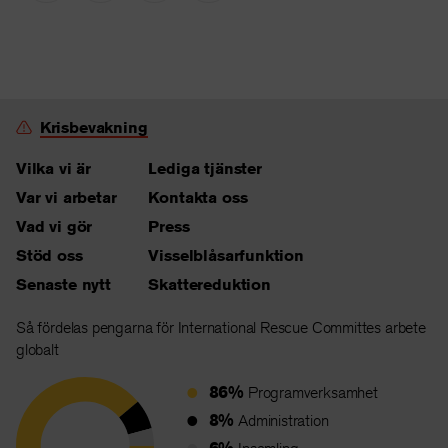
Krisbevakning
Vilka vi är
Lediga tjänster
Var vi arbetar
Kontakta oss
Vad vi gör
Press
Stöd oss
Visselblåsarfunktion
Senaste nytt
Skattereduktion
Så fördelas pengarna för International Rescue Committes arbete
globalt
86%
Programverksamhet
8%
Administration
6%