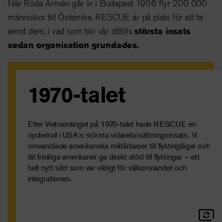
När Röda Armén går in i Budapest 1956 flyr 200 000
människor till Österrike. RESCUE är på plats för att ta
emot dem, i vad som blir vår dittills
största insats
sedan organisation grundades.
1970-talet
År 1975 hade RESCUE öppnat 16 kontor för
vidarebosättning på olika platser i USA, för att hjälpa
flyktingar att hitta jobb och utbilda sig.
Läs mer: Vad är vidarebosättning?
Efter Vietnamkriget på 1970-talet hade RESCUE en
nyckelroll i USA:s största vidarebosättningsinsats. Vi
omvandlade amerikanska militärbaser till flyktingläger och
lät frivilliga amerikaner ge direkt stöd till flyktingar – ett
helt nytt sätt som var viktigt för välkomnandet och
integrationen.