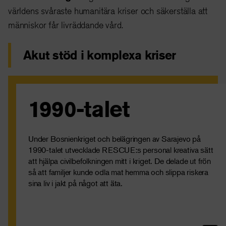
världens svåraste humanitära kriser och säkerställa att
människor får livräddande vård.
Akut stöd i komplexa kriser
1990-talet
Samtidigt arbetade våra team med att återställa vatten-
och elförsörjningen. De fick gömma utrustningen i tunnlar
för att skydda dem från attacker.
Under Bosnienkriget och belägringen av Sarajevo på
1990-talet utvecklade RESCUE:s personal kreativa sätt
att hjälpa civilbefolkningen mitt i kriget. De delade ut frön
så att familjer kunde odla mat hemma och slippa riskera
sina liv i jakt på något att äta.