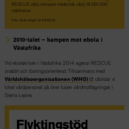
RESCUE stöd, inklusive medicinsk vård, till 250 000
människor.
Foto: Scott Anger för RESCUE
2010-talet – kampen mot ebola i
Västafrika
Vid ebolakrisen i Västafrika 2014 agerar RESCUE
snabbt och lösningsorienterat. Tillsammans med
Världshälsoorganisationen
(WHO)
utbildar vi
lokal vårdpersonal på över tusen vårdmottagningar i
Sierra Leone.
Flyktingstöd
Vi utökade därefter arbetet till flera flyktingläger på det
grekiska fastlandet samt i Serbien och Italien.