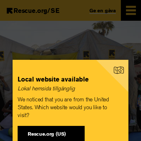
Rescue.org/SE
Ge en gåva
Skip
to
main
content
Local website available
Lokal hemsida tillgänglig
We noticed that you are from the United
States. Which website would you like to
visit?
Rescue.org (US)