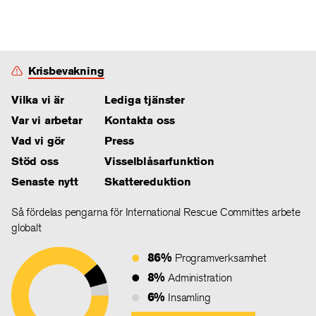
Krisbevakning
Vilka vi är
Lediga tjänster
Var vi arbetar
Kontakta oss
Vad vi gör
Press
Stöd oss
Visselblåsarfunktion
Senaste nytt
Skattereduktion
Så fördelas pengarna för International Rescue Committes arbete
globalt
86%
Programverksamhet
8%
Administration
6%
Insamling