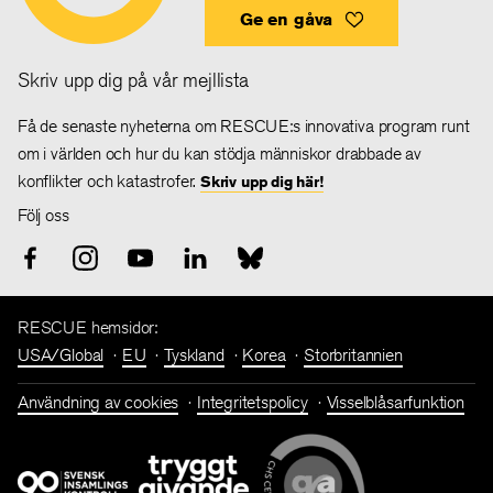
Ge en gåva
Skriv upp dig på vår mejllista
Få de senaste nyheterna om RESCUE:s innovativa program runt
om i världen och hur du kan stödja människor drabbade av
konflikter och katastrofer.
Skriv upp dig här!
Följ oss
RESCUE hemsidor:
USA/Global
EU
Tyskland
Korea
Storbritannien
Användning av cookies
Integritetspolicy
Visselblåsarfunktion