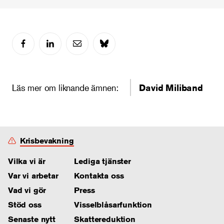
Läs mer om liknande ämnen:
David Miliband
Krisbevakning
Vilka vi är
Lediga tjänster
Var vi arbetar
Kontakta oss
Vad vi gör
Press
Stöd oss
Visselblåsarfunktion
Senaste nytt
Skattereduktion