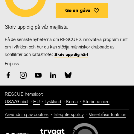
Ge en gåva
Skriv upp dig på vår mejllista
Få de senaste nyheterna om RESCUE:s innovativa program runt
om i världen och hur du kan stödja människor drabbade av
konflikter och katastrofer.
Skriv upp dig här!
Följ oss
RESCUE hemsidor:
USA/Global
EU
Tyskland
Korea
Storbritannien
Användning av cookies
Integritetspolicy
Visselblåsarfunktion