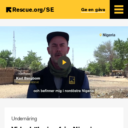
Rescue.org/SE
Ge en gåva
Skip
to
main
content
Play
Video
Undernäring