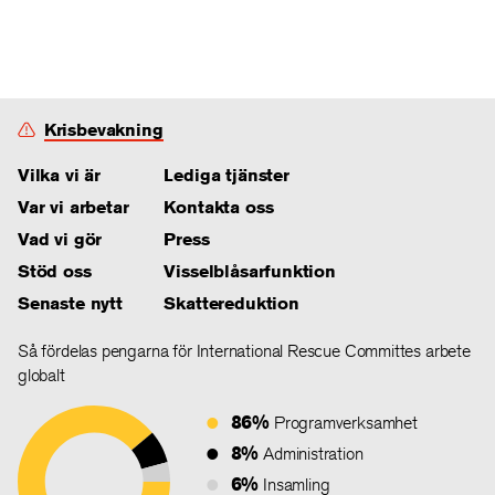
Krisbevakning
Vilka vi är
Lediga tjänster
Var vi arbetar
Kontakta oss
Vad vi gör
Press
Stöd oss
Visselblåsarfunktion
Senaste nytt
Skattereduktion
Så fördelas pengarna för International Rescue Committes arbete
globalt
86%
Programverksamhet
8%
Administration
6%
Insamling