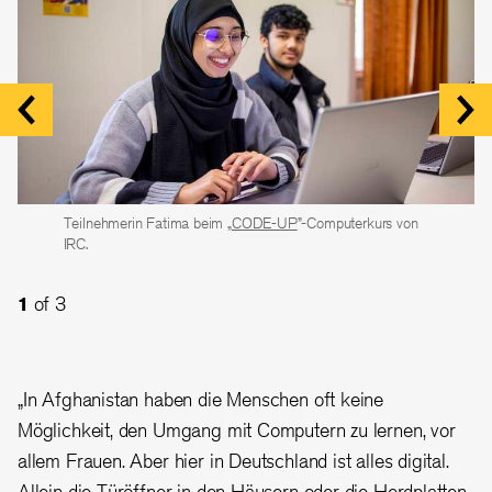
Teilnehmerin Fatima beim „
Während Imamudin unterrichtet, sind seine Frau Malalai und
Imamudin leitet den „
CODE-UP
CODE-UP
”-Computerkurs.
”-Computerkurs von
IRC.
seine jüngste Tochter als Teilnehmende dabei. Der 18-
jährige Sohn Emadudin hilft seiner Mutter während des
3
of 3
Unterrichts.
1
of 3
2
of 3
„In Afghanistan haben die Menschen oft keine
Möglichkeit, den Umgang mit Computern zu lernen, vor
allem Frauen. Aber hier in Deutschland ist alles digital.
Allein die Türöffner in den Häusern oder die Herdplatten