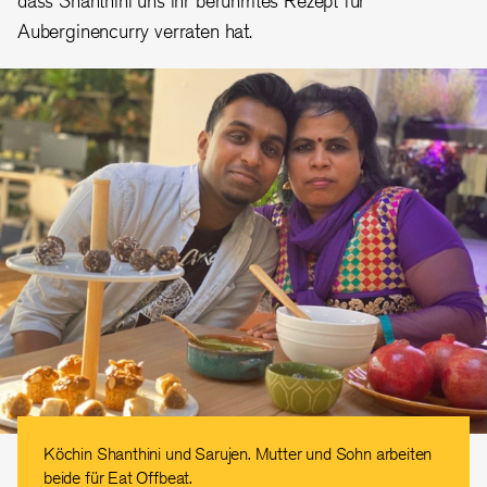
Auberginencurry verraten hat.
Köchin Shanthini und Sarujen. Mutter und Sohn arbeiten
beide für Eat Offbeat.