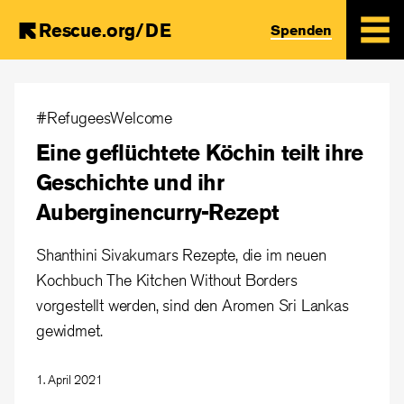
Rescue.org/DE
Spenden
Skip
to
#RefugeesWelcome
main
Eine geflüchtete Köchin teilt ihre
content
Geschichte und ihr
Auberginencurry-Rezept
Shanthini Sivakumars Rezepte, die im neuen
Kochbuch The Kitchen Without Borders
vorgestellt werden, sind den Aromen Sri Lankas
gewidmet.
1. April 2021