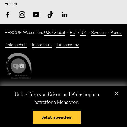
Folgen
RESCUE Webseiten:
U.S./Global
EU
UK
Sweden
Korea
Datenschutz
Impressum
Transparenz
×
Spendenkonto: Bank für Sozialwirtschaft I IBAN: DE86 3702
Unterstütze von Krisen und Katastrophen
0500 0001 7182 00 I BIC: BFSWDE33XXX
betroffene Menschen.
IRC Deutschland ist eine gemeinnützige Gesellschaft mit
beschränkter Haftung. Copyright © International Rescue
Jetzt spenden
Committee, 2026.