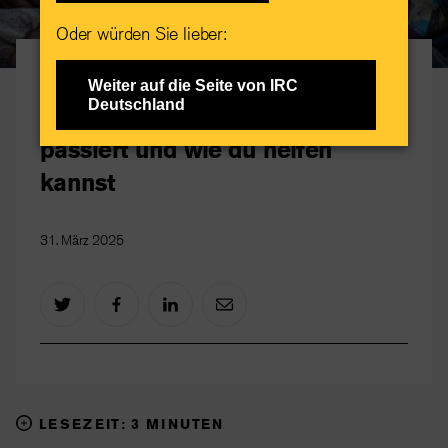
Oder würden Sie lieber:
Dringender Aufruf
Weiter auf die Seite von IRC
Deutschland
Erdbeben in Myanmar: Was
passiert und wie du helfen
kannst
31. März 2025
LESEZEIT: 3 MINUTEN