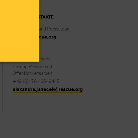
MEDIENKONTAKTE
IRC Deutschland Presseteam
presse@rescue.org
Alexandra Janecek
Leitung Presse- und
Öffentlichkeitsarbeit
+49 (0)176 46549445
alexandra.janecek@rescue.org