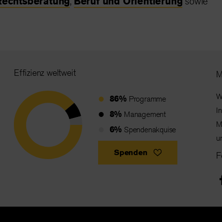
Rechtsberatung
,
Beruf und Orientierung
sowie
Effizienz weltweit
M
W
86%
Programme
I
8%
Management
M
6%
Spendenakquise
u
Spenden
F