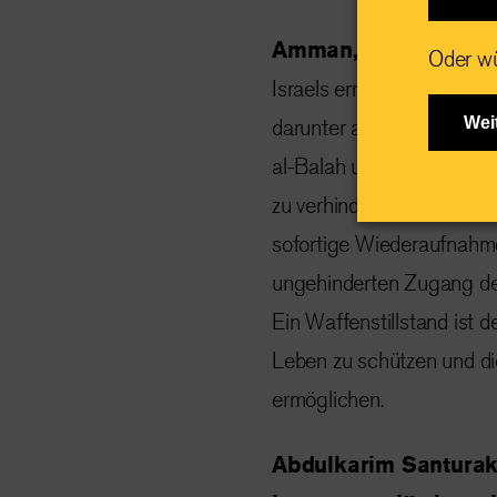
Amman, Jordanien, 1
Oder wü
Israels erneute Luftangrif
darunter auch Kinder, in
Wei
al-Balah und Rafah getöt
zu verhindern, fordert In
sofortige Wiederaufnahme
ungehinderten Zugang der
Ein Waffenstillstand ist 
Leben zu schützen und di
ermöglichen.
Abdulkarim Santuraki,