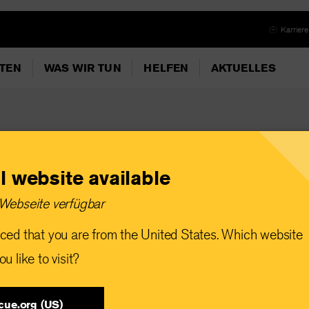
Karriere
ITEN
WAS WIR TUN
HELFEN
AKTUELLES
l website available
and muss
Webseite verfügbar
werden, um eine
ced that you are from the United States. Which website
e Katastrophe in Gaza
u like to visit?
cue.org (US)