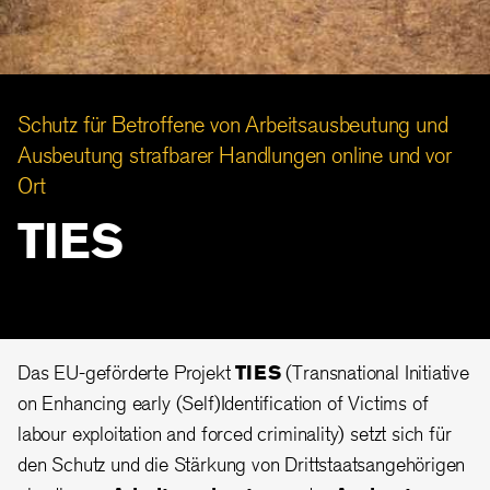
Schutz für Betroffene von Arbeitsausbeutung und
Ausbeutung strafbarer Handlungen online und vor
Ort
TIES
Das EU-geförderte Projekt
TIES
(Transnational Initiative
on Enhancing early (Self)Identification of Victims of
labour exploitation and forced criminality) setzt sich für
den Schutz und die Stärkung von Drittstaatsangehörigen