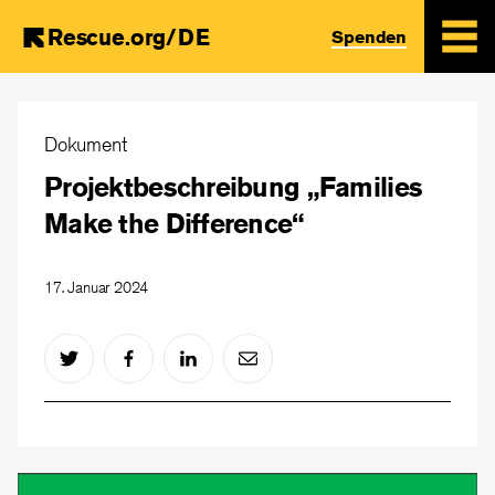
Rescue.org/DE
Spenden
Skip
to
Dokument
main
Projektbeschreibung „Families
content
Make the Difference“
17. Januar 2024