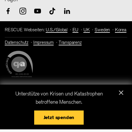
RESCUE Webseiten:
U.S./Global
EU
UK
Sweden
Korea
Datenschutz
Impressum
Transparenz
×
Spendenkonto: Bank für Sozialwirtschaft I IBAN: DE86 3702
Unterstütze von Krisen und Katastrophen
0500 0001 7182 00 I BIC: BFSWDE33XXX
betroffene Menschen.
IRC Deutschland ist eine gemeinnützige Gesellschaft mit
beschränkter Haftung. Copyright © International Rescue
Jetzt spenden
Committee, 2026.