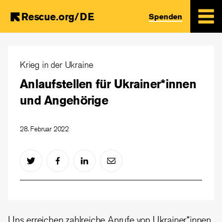
Rescue.org/DE
Spenden
Skip
to
Krieg in der Ukraine
main
Anlaufstellen für Ukrainer*innen
content
und Angehörige
28. Februar 2022
Uns erreichen zahlreiche Anrufe von Ukrainer*innen,