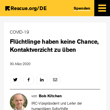
Rescue.org/DE
Spenden
Skip
to
COVID-19
main
Flüchtlinge haben keine Chance,
content
Kontaktverzicht zu üben
30. März 2020
von
Bob Kitchen
IRC-Vizepräsident und Leiter der
humanitären Soforthilfe