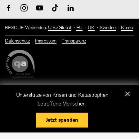
RESCUE Webseiten:
U.S./Global
EU
UK
Sweden
Korea
Datenschutz
Impressum
Transparenz
×
Spendenkonto: Bank für Sozialwirtschaft I IBAN: DE86 3702
Unterstütze von Krisen und Katastrophen
0500 0001 7182 00 I BIC: BFSWDE33XXX
betroffene Menschen.
IRC Deutschland ist eine gemeinnützige Gesellschaft mit
beschränkter Haftung. Copyright © International Rescue
Jetzt spenden
Committee, 2026.