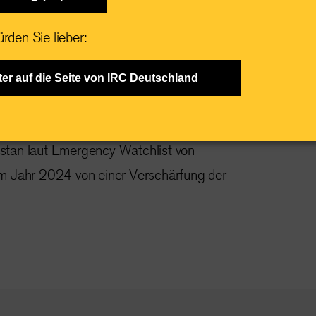
rden Sie lieber:
anistan: Was du
ter auf die Seite von IRC Deutschland
t
stan laut Emergency Watchlist von
im Jahr 2024 von einer Verschärfung der