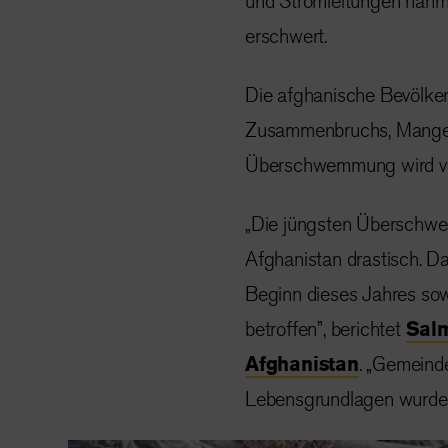
und Stromleitungen nahme
erschwert.
Die afghanische Bevölkeru
Zusammenbruchs, Mangele
Überschwemmung wird ve
„Die jüngsten Überschwe
Afghanistan drastisch. D
Beginn dieses Jahres s
betroffen”, berichtet
Salm
Afghanistan
. „Gemeind
Lebensgrundlagen wurden