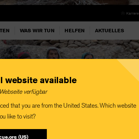
Karriere
ITEN
WAS WIR TUN
HELFEN
AKTUELLES
l website available
Webseite verfügbar
ced that you are from the United States. Which website
u like to visit?
cue.org (US)