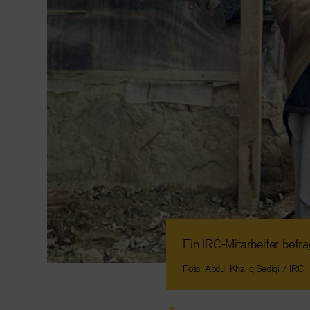
Ein IRC-Mitarbeiter bef
Foto: Abdul Khaliq Sediqi / IRC