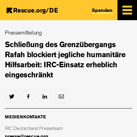
Rescue.org/DE
Spenden
Skip
Pressemitteilung
to
main
Schließung des Grenzübergangs
content
Rafah blockiert jegliche humanitäre
Hilfsarbeit: IRC-Einsatz erheblich
eingeschränkt
MEDIENKONTAKTE
IRC Deutschland Presseteam
presse@rescue.org