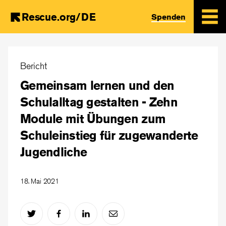
Rescue.org/DE
Spenden
Skip
to
Bericht
main
Gemeinsam lernen und den
content
Schulalltag gestalten - Zehn
Module mit Übungen zum
Schuleinstieg für zugewanderte
Jugendliche
18. Mai 2021