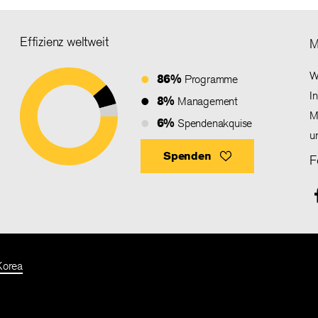
Effizienz weltweit
M
W
86%
Programme
I
8%
Management
M
6%
Spendenakquise
u
Spenden
F
Korea