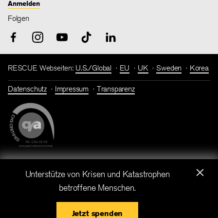
Anmelden
Folgen
RESCUE Webseiten:
U.S./Global
EU
UK
Sweden
Korea
Datenschutz
Impressum
Transparenz
×
Spendenkonto: Bank für Sozialwirtschaft I IBAN: DE86 3702
Unterstütze von Krisen und Katastrophen
0500 0001 7182 00 I BIC: BFSWDE33XXX
betroffene Menschen.
IRC Deutschland ist eine gemeinnützige Gesellschaft mit
beschränkter Haftung. Copyright © International Rescue
Jetzt spenden