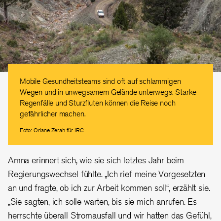
Mobile Gesundheitsteams sind oft auf schlammigen
Wegen und in unwegsamem Gelände unterwegs. Starke
Regenfälle und Sturzfluten können die Reise noch
gefährlicher machen.
Foto: Oriane Zerah für IRC
Amna erinnert sich, wie sie sich letztes Jahr beim
Regierungswechsel fühlte. „Ich rief meine Vorgesetzten
an und fragte, ob ich zur Arbeit kommen soll“, erzählt sie.
„Sie sagten, ich solle warten, bis sie mich anrufen. Es
herrschte überall Stromausfall und wir hatten das Gefühl,