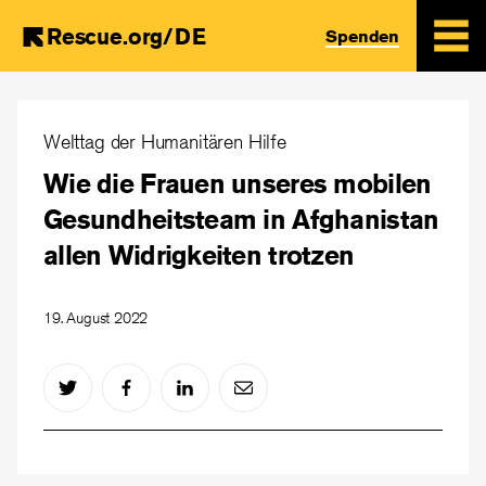
Rescue.org/DE
Spenden
Skip
to
Welttag der Humanitären Hilfe
main
Wie die Frauen unseres mobilen
content
Gesundheitsteam in Afghanistan
allen Widrigkeiten trotzen
19. August 2022