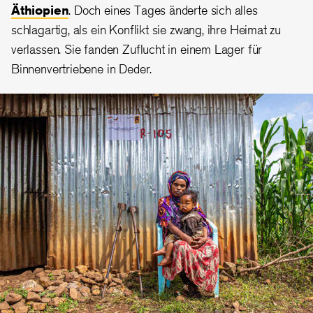
Äthiopien
. Doch eines Tages änderte sich alles
schlagartig, als ein Konflikt sie zwang, ihre Heimat zu
verlassen. Sie fanden Zuflucht in einem Lager für
Binnenvertriebene in Deder.