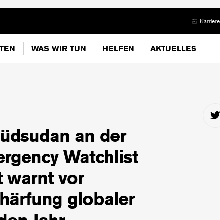
Karriere
ITEN
WAS WIR TUN
HELFEN
AKTUELLES
üdsudan an der
ergency Watchlist
t warnt vor
härfung globaler