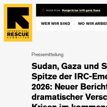
Skip
Akute Krise:
Hungerkrise trifft ganz Gaza
to
main
WER WIR SIND
WO WIR ARBE
content
Pressemitteilung
Sudan, Gaza und S
Spitze der IRC-Em
2026: Neuer Berich
dramatischer Versc