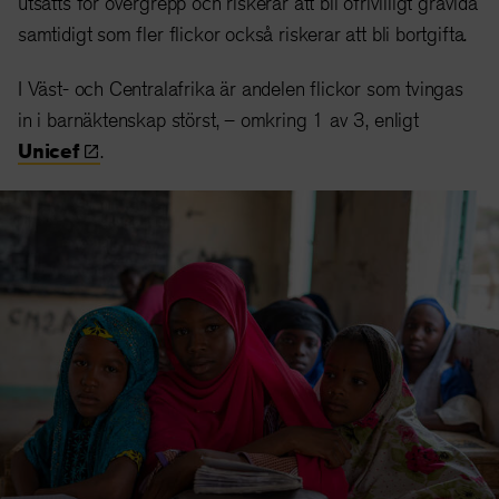
utsätts för övergrepp och riskerar att bli ofrivilligt gravida
samtidigt som fler flickor också riskerar att bli bortgifta.
I Väst- och Centralafrika är andelen flickor som tvingas
in i barnäktenskap störst, – omkring 1 av 3, enligt
Unicef
.