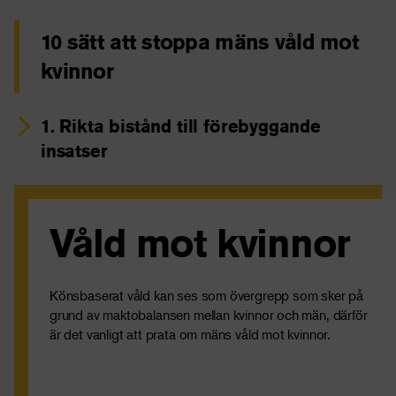
10 sätt att stoppa mäns våld mot
kvinnor
1.
Rikta bistånd till förebyggande
insatser
Våld mot kvinnor
Våldet kan kan ta flera olika former, så som fysiskt,
sexuellt eller psykiskt. Exempel inkluderar misshandel,
slaveri, verbal misshandel, barnäktenskap och kvinnlig
könsstympning.
Könsbaserat våld kan ses som övergrepp som sker på
Lär dig mer: Könsbaserat våld
grund av maktobalansen mellan kvinnor och män, därför
är det vanligt att prata om mäns våld mot kvinnor.