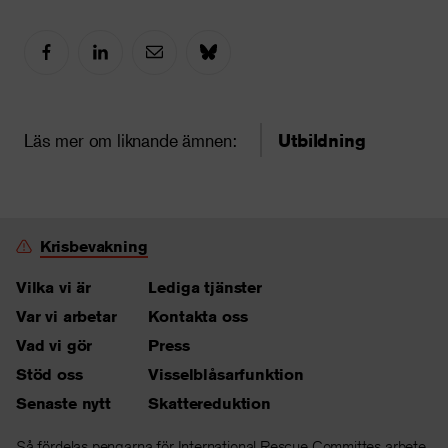
Läs mer om liknande ämnen:
Utbildning
Krisbevakning
Vilka vi är
Lediga tjänster
Var vi arbetar
Kontakta oss
Vad vi gör
Press
Stöd oss
Visselblåsarfunktion
Senaste nytt
Skattereduktion
Så fördelas pengarna för International Rescue Committes arbete