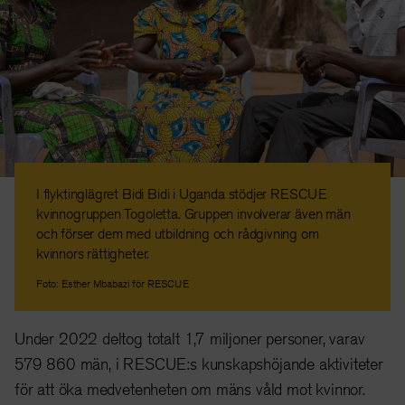
I flyktinglägret Bidi Bidi i Uganda stödjer RESCUE
kvinnogruppen Togoletta. Gruppen involverar även män
och förser dem med utbildning och rådgivning om
kvinnors rättigheter.
Foto: Esther Mbabazi för RESCUE
Under 2022 deltog totalt 1,7 miljoner personer, varav
579 860 män, i RESCUE:s kunskapshöjande aktiviteter
för att öka medvetenheten om mäns våld mot kvinnor.