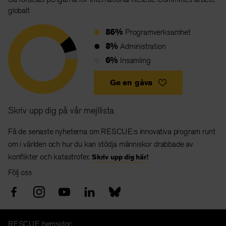
globalt
86%
Programverksamhet
8%
Administration
6%
Insamling
Ge en gåva
Skriv upp dig på vår mejllista
Få de senaste nyheterna om RESCUE:s innovativa program runt
om i världen och hur du kan stödja människor drabbade av
konflikter och katastrofer.
Skriv upp dig här!
Följ oss
RESCUE hemsidor: