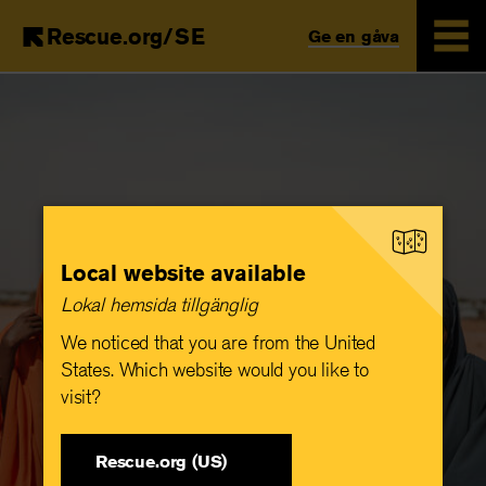
Rescue.org/SE
Ge en gåva
Skip
to
main
content
Local website available
Lokal hemsida tillgänglig
We noticed that you are from the United
States. Which website would you like to
visit?
Rescue.org (US)