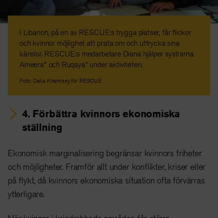
I Libanon, på en av RESCUE:s trygga platser, får flickor
och kvinnor möjlighet att prata om och uttrycka sina
känslor. RESCUE:s medarbetare Diana hjälper systrarna
Ameera* och Ruqaya* under aktiviteten.
Foto: Dalia Khamissy för RESCUE
4. Förbättra kvinnors ekonomiska
ställning
Ekonomisk marginalisering begränsar kvinnors friheter
och möjligheter. Framför allt under konflikter, kriser eller
på flykt, då kvinnors ekonomiska situation ofta förvärras
ytterligare.
När kvinnor i krisdrabbade områden får större