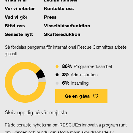
Var vi arbetar
Kontakta oss
Vad vi gör
Press
Stöd oss
Visselblåsarfunktion
Senaste nytt
Skattereduktion
Så fördelas pengarna för International Rescue Committes arbete
globalt
86%
Programverksamhet
8%
Administration
6%
Insamling
Ge en gåva
Skriv upp dig på vår mejllista
Få de senaste nyheterna om RESCUE:s innovativa program runt
om i världen och hur du kan stödja människor drabbade av