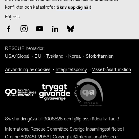
konflikter och katastrofer.
Skriv upp dig här!
Följ oss
RESCUE hemsidor:
USA/Global
EU
Tyskland
Korea
Storbritannien
Användning av cookies
Integritetspolicy
Visselblåsarfunktion
Swisha din gåva till 9008525 och hjälp oss rädda liv. Tack!
International Rescue Committee Sverige Insamlingsstiftelse |
Org. nr: 802481-2953 | Copyright ©International Rescue