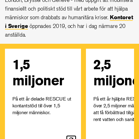
finansiellt och politiskt stöd till vårt arbete för att hjälpa
människor som drabbats av humanitära kriser.
Kontoret
i Sverige
öppnades 2019, och har i dag närmare 20
anställda.
1,5
2,5
Läs mer om hur och varför vi
Att ha tillgång till re
arbetar med kontantstöd
sanitet och hygi
under kriser och katastrofer.
mänsklig rättighet 
miljoner
miljone
tas för givet. 
Allt om kontantstöd
världen ser dock verk
annorl
På ett år delade RESCUE ut
På ett år hjälpte RE
Läs mer om vatt
kontantstöd till över 1,5
över 2,5 miljoner männ
miljoner människor.
att få förbättrad tillgång
rent vatten och sanitet