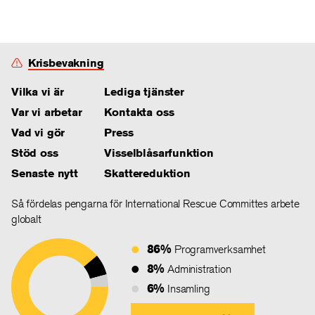
Krisbevakning
Vilka vi är
Lediga tjänster
Var vi arbetar
Kontakta oss
Vad vi gör
Press
Stöd oss
Visselblåsarfunktion
Senaste nytt
Skattereduktion
Så fördelas pengarna för International Rescue Committes arbete
globalt
86%
Programverksamhet
8%
Administration
6%
Insamling