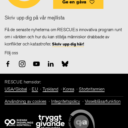
Ge en gåva
Skriv upp dig på vår mejllista
Få de senaste nyheterna om RESCUE:s innovativa program runt
om i världen och hur du kan stödja människor drabbade av
konflikter och katastrofer.
Skriv upp dig här!
Följ oss
RESCUE hemsidor:
USA/Global
EU
Tyskland
Korea
Storbritannien
Användning av cookies
Integritetspolicy
Visselblåsarfunktion